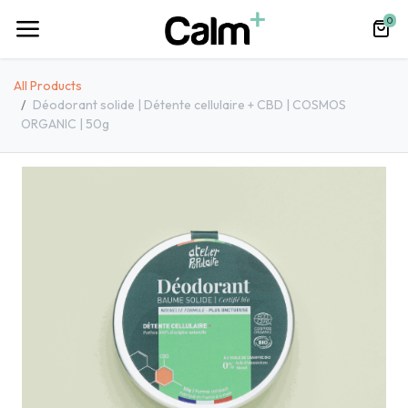
0
All Products
​​​​Déodorant solide | Détente cellulaire + CBD | COSMOS
ORGANIC | 50g