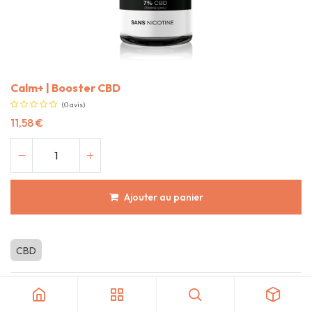
Calm+ | Booster CBD
(0 avis)
11,58
€
Ajouter au panier
CBD
Category:
E-liquides CBD et Nicotine