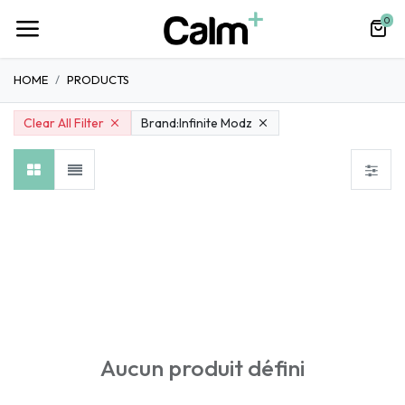
0
HOME
PRODUCTS
Clear All Filter
Brand:
Infinite Modz
Débuter
E-liquides CBD et Nicotine
Spray CBD
Gum
Aucun produit défini